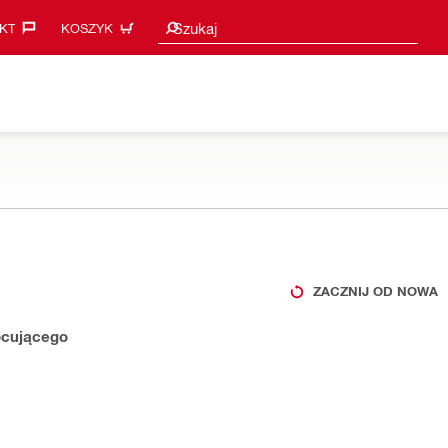
Sugestie wyszukiwania
Szukaj
KT‎
KOSZYK
ZACZNIJ OD NOWA
ocującego