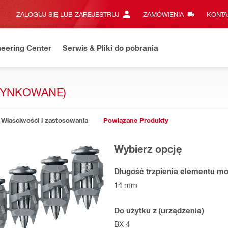
ZALOGUJ SIĘ LUB ZAREJESTRUJ
ZAMÓWIENIA
KONTA
eering Center
Serwis & Pliki do pobrania
AZYNKOWANE)
Właściwości i zastosowania
Powiązane Produkty
Wybierz opcję
Długość trzpienia elementu m
14 mm
Do użytku z (urządzenia)
BX 4