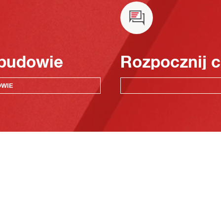
 budowie
Rozpocznij c
OWIE