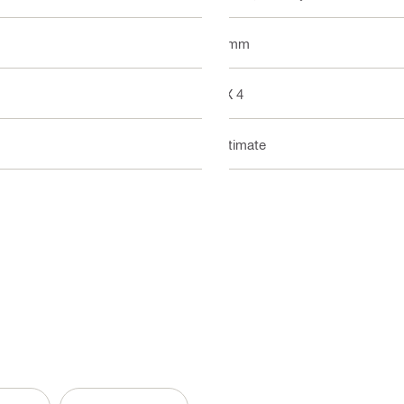
3 mm
BX 4
Ultimate