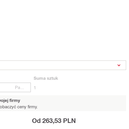
Suma
sztuk
Paczki
1
ojej firmy
obaczyć ceny firmy.
Od 263,53 PLN