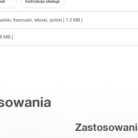
kat
Instrukcja obsługi
pański, francuski, włoski, polski
[ 1.3 MB ]
 6 MB ]
osowania
Zastosowani