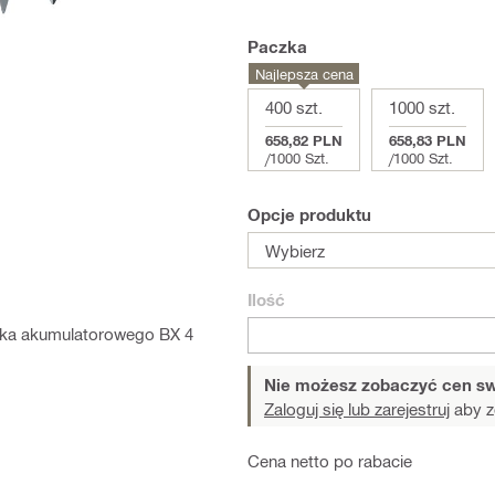
Paczka
Najlepsza cena
400 szt.
1000 szt.
658,82 PLN
658,83 PLN
/
1000 Szt.
/
1000 Szt.
Opcje produktu
Wybierz
Ilość
aka akumulatorowego BX 4
Nie możesz zobaczyć cen sw
Zaloguj się lub zarejestruj
aby z
Cena netto po rabacie