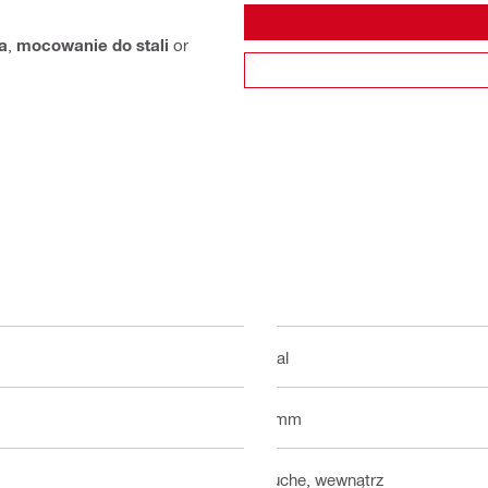
a
,
mocowanie do stali
or
Stal
4 mm
Suche, wewnątrz