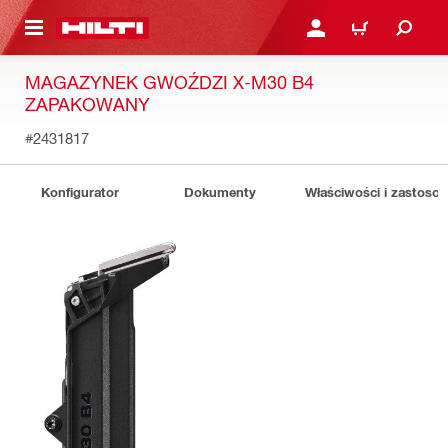
 STRONY GŁÓWNEJ
ZALOGUJ SIĘ LUB ZARE
KOSZYK
MAGAZYNEK GWOŹDZI X-M30 B4
ZAPAKOWANY
#2431817
Konfigurator
Dokumenty
Właściwości i zastoso