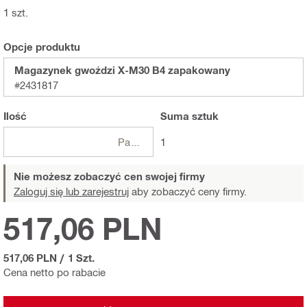
1 szt.
Opcje produktu
Magazynek gwoździ X-M30 B4 zapakowany
#2431817
Ilość
Suma
sztuk
Paczki
1
Nie możesz zobaczyć cen swojej firmy
Zaloguj się lub zarejestruj
aby zobaczyć ceny firmy.
517,06 PLN
517,06 PLN
/
1 Szt.
Cena netto po rabacie