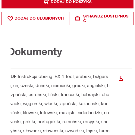
DODAJ DO KOSZYKA
SPRAWDŹ DOSTĘPNOŚ
DODAJ DO ULUBIONYCH
Ć
Dokumenty
PDF
Instrukcja obsługi BX 4 Tool
, arabski, bułgars
WYŚWI
ki, cn, czeski, duński, niemiecki, grecki, angielski, h
iszpański, estoński, fiński, francuski, hebrajski, cho
rwacki, węgierski, włoski, japoński, kazachski, kor
eański, litewski, łotewski, malajski, niderlandzki, no
rweski, polski, portugalski, rumuński, rosyjski, sar
dyński, słowacki, słoweński, szwedzki, tajski, turec