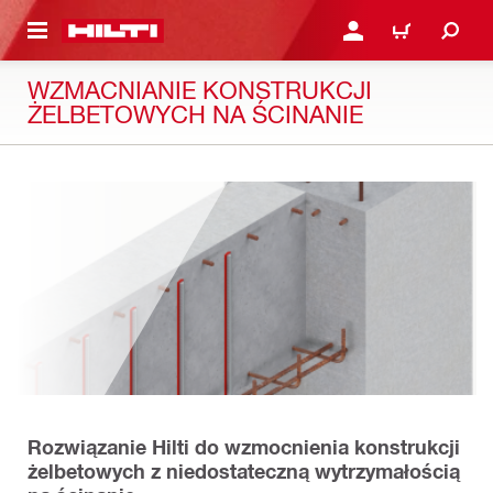
 STRONY GŁÓWNEJ
ZALOGUJ SIĘ LUB ZAR
CART
WZMACNIANIE KONSTRUKCJI
ŻELBETOWYCH NA ŚCINANIE
Rozwiązanie Hilti do wzmocnienia konstrukcji
żelbetowych z niedostateczną wytrzymałością