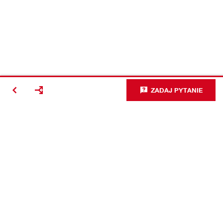
ZADAJ PYTANIE
#Making
Construction
Better