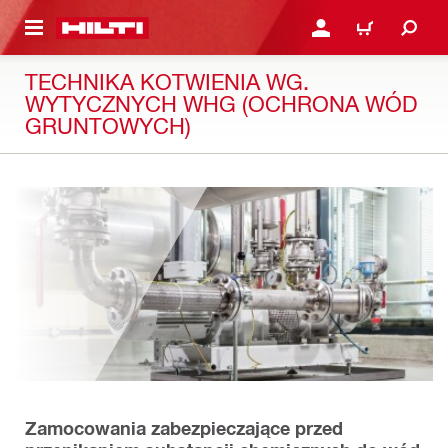
 STRONY GŁÓWNEJ
ZALOGUJ SIĘ LUB ZAR
CART
TECHNIKA KOTWIENIA WG.
WYTYCZNYCH WHG (OCHRONA WÓD
GRUNTOWYCH)
Zamocowania zabezpieczające przed