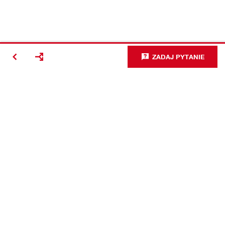
ZADAJ PYTANIE
#Making
Construction
Better