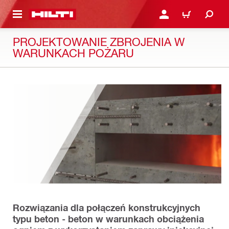
 STRONY GŁÓWNEJ
ZALOGUJ SIĘ LUB ZAR
CART
PROJEKTOWANIE ZBROJENIA W
WARUNKACH POŻARU
Rozwiązania dla połączeń konstrukcyjnych
typu beton - beton w warunkach obciążenia