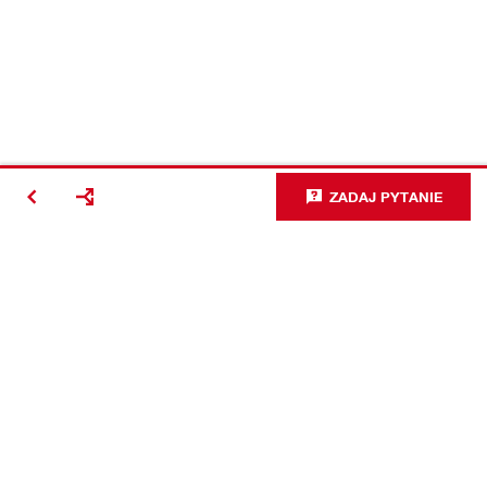
ZADAJ PYTANIE
#Making
Construction
Better