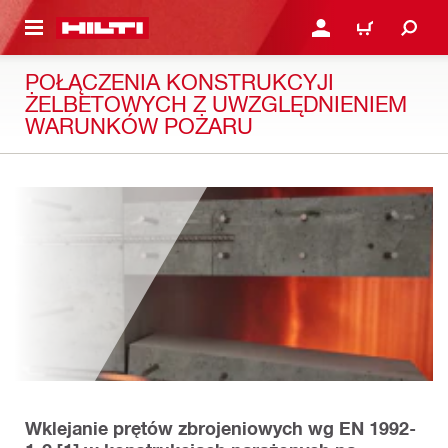
 STRONY GŁÓWNEJ
ZALOGUJ SIĘ LUB ZAR
CART
POŁĄCZENIA KONSTRUKCYJI
ŻELBETOWYCH Z UWZGLĘDNIENIEM
WARUNKÓW POŻARU
Wklejanie prętów zbrojeniowych wg EN 1992-