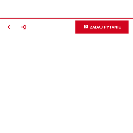
ZADAJ PYTANIE
#Making
Construction
Better