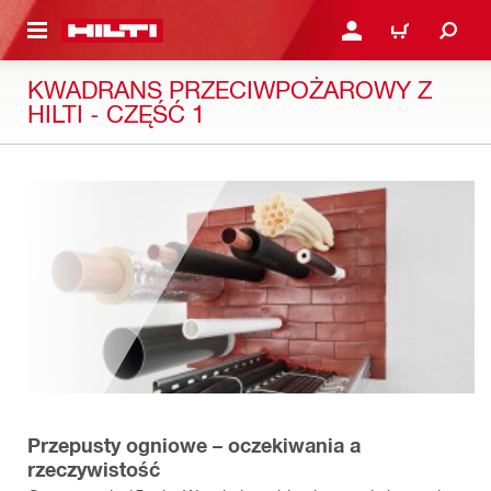
 STRONY GŁÓWNEJ
ZALOGUJ SIĘ LUB ZAR
CART
KWADRANS PRZECIWPOŻAROWY Z
HILTI - CZĘŚĆ 1
Przepusty ogniowe – oczekiwania a
rzeczywistość