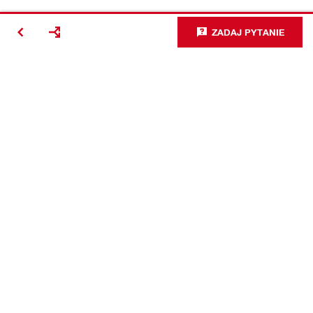
ZADAJ PYTANIE
#Making
Construction
Better
Kontakt