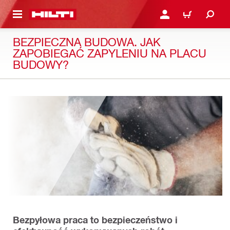
 STRONY GŁÓWNEJ
ZALOGUJ SIĘ LUB ZAR
CART
BEZPIECZNA BUDOWA. JAK
ZAPOBIEGAĆ ZAPYLENIU NA PLACU
BUDOWY?
Bezpyłowa praca to bezpieczeństwo i