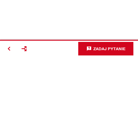
ZADAJ PYTANIE
#Making
Construction
Better