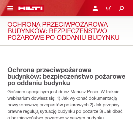
 STRONY GŁÓWNEJ
ZALOGUJ SIĘ LUB ZAR
CART
OCHRONA PRZECIWPOŻAROWA
BUDYNKÓW: BEZPIECZEŃSTWO
POŻAROWE PO ODDANIU BUDYNKU
45:00
Ochrona przeciwpożarowa
budynków: bezpieczeństwo pożarowe
po oddaniu budynku
Gościem specjalnym jest dr inż Mariusz Pecio. W trakcie
webinarium dowiesz się: 1) Jak wykonać dokumentację
powykonawczą przepustów pożarowych 2) Jak przepisy
prawne regulują sytuację budynku po pożarze 3) Jak dbać
o bezpieczeństwo pożarowe w naszym budynku