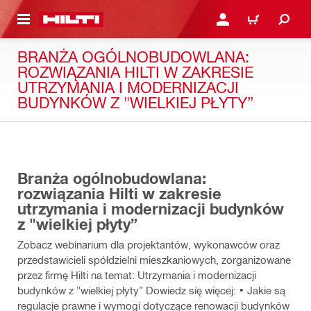
 STRONY GŁÓWNEJ
ZALOGUJ SIĘ LUB ZAR
CART
BRANŻA OGÓLNOBUDOWLANA:
ROZWIĄZANIA HILTI W ZAKRESIE
UTRZYMANIA I MODERNIZACJI
BUDYNKÓW Z "WIELKIEJ PŁYTY”
25:00
Branża ogólnobudowlana:
rozwiązania Hilti w zakresie
utrzymania i modernizacji budynków
z "wielkiej płyty”
Zobacz webinarium dla projektantów, wykonawców oraz
przedstawicieli spółdzielni mieszkaniowych, zorganizowane
przez firmę Hilti na temat: Utrzymania i modernizacji
budynków z "wielkiej płyty” Dowiedz się więcej: • Jakie są
regulacje prawne i wymogi dotyczące renowacji budynków