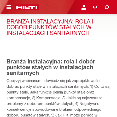
 STRONY GŁÓWNEJ
ZALOGUJ SIĘ LUB ZAR
CART
BRANŻA INSTALACYJNA: ROLA I
DOBÓR PUNKTÓW STAŁYCH W
INSTALACJACH SANITARNYCH
46:40
Branża Instalacyjna: rola i dobór
punktów stałych w instalacjach
sanitarnych
Obejrzyj webinarium i dowiedz się jak zaprojektować i
dobrać punkty stałe w instalacjach sanitarnych: 1) Co to są
punkty stałe. Jaką funkcje pełnią punkty stałe oraz
kompensacje, 2) Kompensacje, 3) Jakie są najczęstsze
problemy z doborem punktów stałych, 4) Negatywne
konsekwencje spowodowane brakiem odpowiedniego
doboru punktów stałych, 5) Jak Hilti może pomóc w