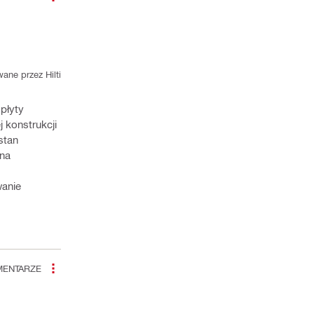
ane przez Hilti
 płyty
 konstrukcji
stan
ana
wanie
ENTARZE