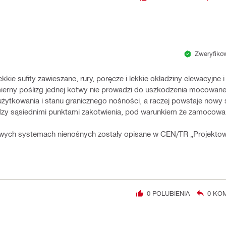
Zweryfikow
ie sufity zawieszane, rury, poręcze i lekkie okładziny elewacyjne i
rny poślizg jednej kotwy nie prowadzi do uszkodzenia mocowanej
użytkowania i stanu granicznego nośności, a raczej powstaje nowy 
dzy sąsiednimi punktami zakotwienia, pod warunkiem że zamocow
wych systemach nienośnych zostały opisane w CEN/TR „Projekto
0
POLUBIENIA
0
KOM