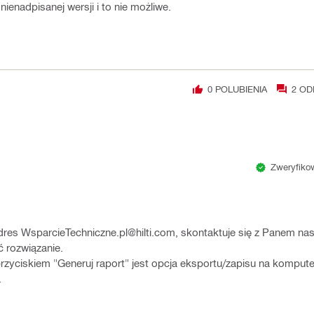
ienadpisanej wersji i to nie możliwe.
0
POLUBIENIA
2
OD
Zweryfikow
res WsparcieTechniczne.pl@hilti.com, skontaktuje się z Panem nasz
 rozwiązanie.
rzyciskiem "Generuj raport" jest opcja eksportu/zapisu na kompute
.