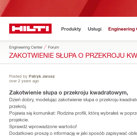
Produkty
Usługi
Engineering 
Engineering Center
Forum
ZAKOTWIENIE SŁUPA O PRZEKROJU K
Posted by
Patryk Jarosz
over 2 years ago
Zakotwienie słupa o przekroju kwadratowym,
Dzień dobry, modelując zakotwienie słupa o przekroju kwadr
przekrój.
Pojawia się komunikat: Rodzina profili, którą wybrałeś w poprze
projekcie.
Sprawdź wprowadzone wartości!
Dodatkowo proszę o informację w jaki sposób zapisywać oblic