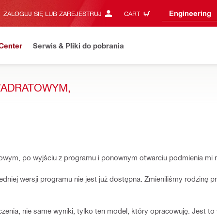
Engineering
ZALOGUJ SIĘ LUB ZAREJESTRUJ
CART
Center
Serwis & Pliki do pobrania
WADRATOWYM,
atowym, po wyjściu z programu i ponownym otwarciu podmienia mi n
dniej wersji programu nie jest już dostępna. Zmieniliśmy rodzinę pro
zenia, nie same wyniki, tylko ten model, który opracowuję. Jest 