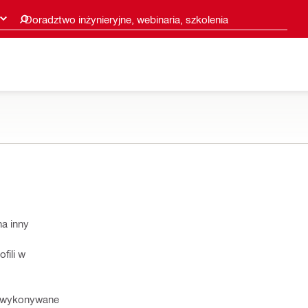
Doradztwo inżynieryjne, webinaria, szkolenia
a inny
fili w
to wykonywane