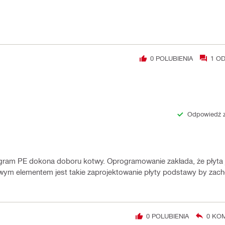
0
POLUBIENIA
1
OD
Odpowiedź 
ogram PE dokona doboru kotwy. Oprogramowanie zakłada, że płyta 
czowym elementem jest takie zaprojektowanie płyty podstawy by zac
0
POLUBIENIA
0
KOM