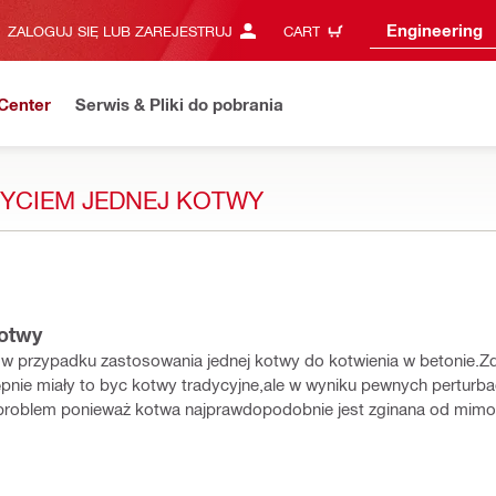
Engineering
ZALOGUJ SIĘ LUB ZAREJESTRUJ
CART
Center
Serwis & Pliki do pobrania
ŻYCIEM JEDNEJ KOTWY
kotwy
w przypadku zastosowania jednej kotwy do kotwienia w betonie.Zd
ępnie miały to byc kotwy tradycyjne,ale w wyniku pewnych perturbac
ię problem ponieważ kotwa najprawdopodobnie jest zginana od mi