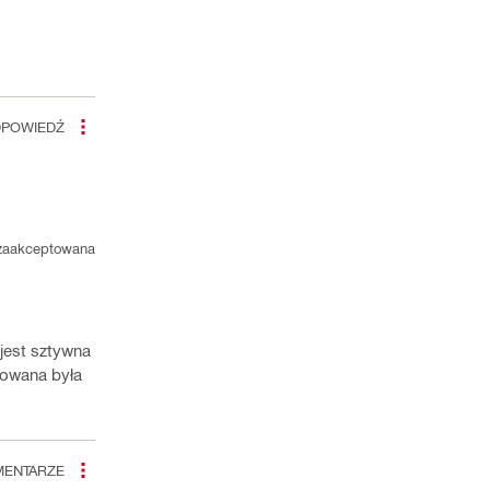
POWIEDŹ
zaakceptowana
jest sztywna
howana była
ENTARZE