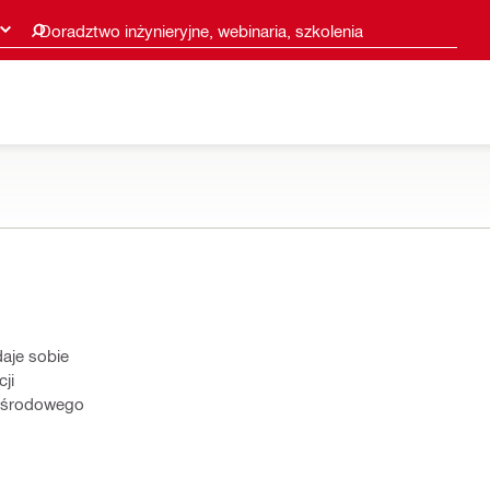
Doradztwo inżynieryjne, webinaria, szkolenia
aje sobie
ji
mośrodowego