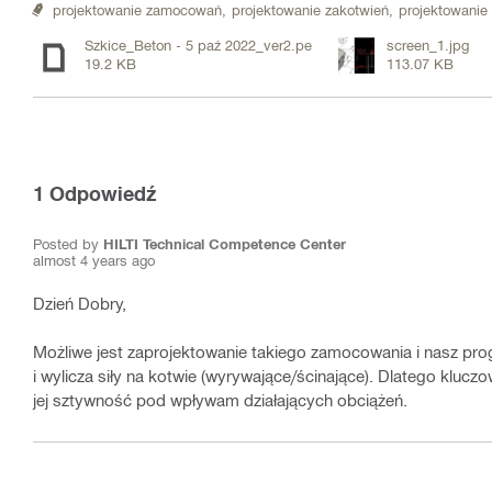
projektowanie zamocowań,
projektowanie zakotwień,
projektowanie
Szkice_Beton - 5 paź 2022_ver2.pe
screen_1.jpg
19.2 KB
113.07 KB
1
Odpowiedź
Posted by
HILTI Technical Competence Center
almost 4 years ago
Dzień Dobry,
Możliwe jest zaprojektowanie takiego zamocowania i nasz pr
i wylicza siły na kotwie (wyrywające/ścinające). Dlatego klu
jej sztywność pod wpływam działających obciążeń.