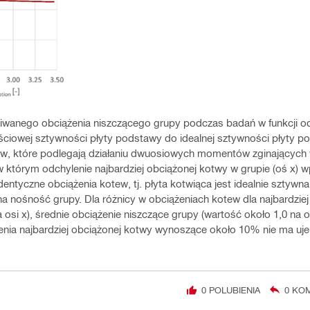
iwanego obciążenia niszczącego grupy podczas badań w funkcji o
jściowej sztywności płyty podstawy do idealnej sztywności płyty p
ew, które podlegają działaniu dwuosiowych momentów zginających 
którym odchylenie najbardziej obciążonej kotwy w grupie (oś x) 
identyczne obciążenia kotew, tj. płyta kotwiąca jest idealnie sztywn
na nośność grupy. Dla różnicy w obciążeniach kotew dla najbardziej
si x), średnie obciążenie niszczące grupy (wartość około 1,0 na os
enia najbardziej obciążonej kotwy wynoszące około 10% nie ma u
0
POLUBIENIA
0
KOM