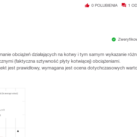
0
POLUBIENIA
1
OD
Zweryfikow
wnanie obciążeń działających na kotwy i tym samym wykazanie róż
cznymi (faktyczna sztywność płyty kotwiącej) obciążeniami.
rojekt jest prawidłowy, wymagana jest ocena dotychczasowych wart