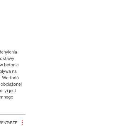
dchylenia
odstawy.
w betonie
wpływa na
a. Wartość
 obciążonej
i y) jest
jemnego
ENTARZE