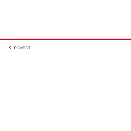
POWRÓT
#Making Constructi