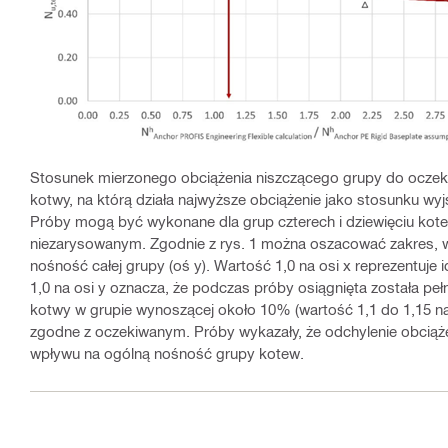
Stosunek mierzonego obciążenia niszczącego grupy do oczek
kotwy, na którą działa najwyższe obciążenie jako stosunku wy
Próby mogą być wykonane dla grup czterech i dziewięciu kot
niezarysowanym. Zgodnie z rys. 1 można oszacować zakres, w 
nośność całej grupy (oś y). Wartość 1,0 na osi x reprezentuje 
1,0 na osi y oznacza, że podczas próby osiągnięta została peł
kotwy w grupie wynoszącej około 10% (wartość 1,1 do 1,15 na o
zgodne z oczekiwanym. Próby wykazały, że odchylenie obciąż
wpływu na ogólną nośność grupy kotew.