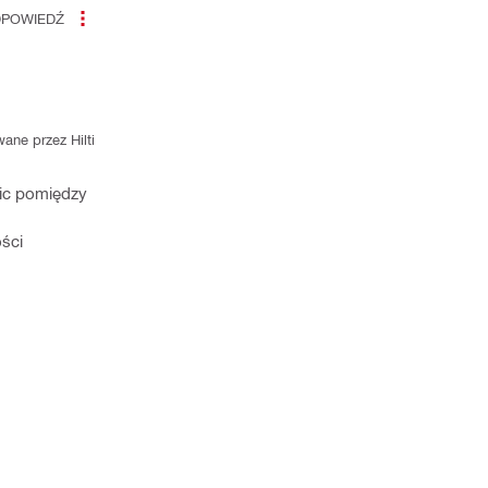
POWIEDŹ
ane przez Hilti
nic pomiędzy
ości