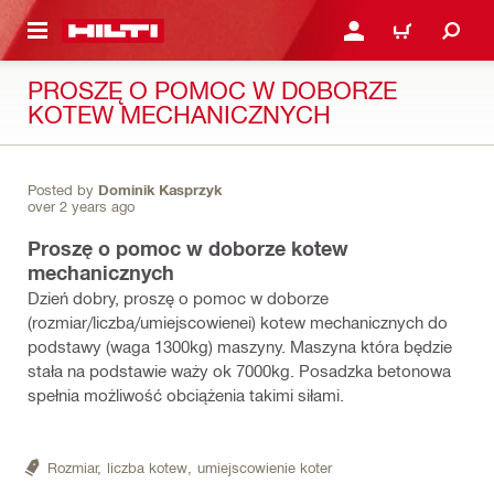
 STRONY GŁÓWNEJ
ZALOGUJ SIĘ LUB ZAR
CART
PROSZĘ O POMOC W DOBORZE
KOTEW MECHANICZNYCH
Posted by
Dominik Kasprzyk
over 2 years ago
Proszę o pomoc w doborze kotew
mechanicznych
Dzień dobry, proszę o pomoc w doborze
(rozmiar/liczba/umiejscowienei) kotew mechanicznych do
podstawy (waga 1300kg) maszyny. Maszyna która będzie
stała na podstawie waży ok 7000kg. Posadzka betonowa
spełnia możliwość obciążenia takimi siłami.
Rozmiar,
liczba kotew,
umiejscowienie koter