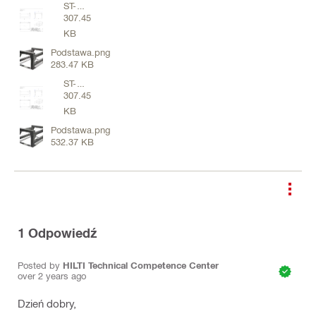
ST-
307.45
01.00.pdf
KB
Podstawa.png
283.47 KB
ST-
307.45
01.00.pdf
KB
Podstawa.png
532.37 KB
1
Odpowiedź
Posted by
HILTI Technical Competence Center
over 2 years ago
Dzień dobry,