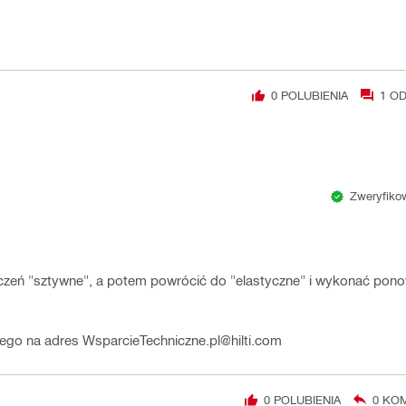
0
POLUBIENIA
1
OD
Zweryfikow
iczeń "sztywne", a potem powrócić do "elastyczne" i wykonać pon
owego na adres WsparcieTechniczne.pl@hilti.com
0
POLUBIENIA
0
KOM