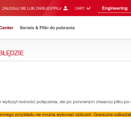
Engineering
ZALOGUJ SIĘ LUB ZAREJESTRUJ
CART
Center
Serwis & Pliki do pobrania
BŁĘDZIE
am wyliczył nośność połączenia, ale po ponownym otwarciu pliku p
zonego przykładu nie można wykonać obliczeń. Graniczne odkształ