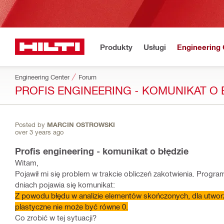
Produkty
Usługi
Engineering 
Engineering Center
Forum
PROFIS ENGINEERING - KOMUNIKAT O 
Posted by
MARCIN OSTROWSKI
over 3 years ago
Profis engineering - komunikat o błędzie
Witam,
Pojawił mi się problem w trakcie obliczeń zakotwienia. Progr
dniach pojawia się komunikat:
Z powodu błędu w analizie elementów skończonych, dla utwor
plastyczne nie może być równe 0.
Co zrobić w tej sytuacji?