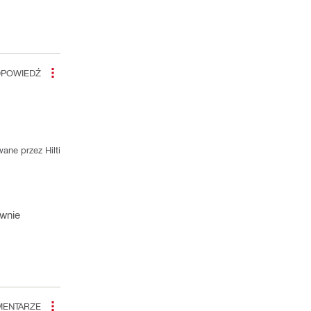
POWIEDŹ
ane przez Hilti
ownie
ENTARZE