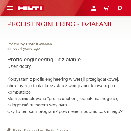
 STRONY GŁÓWNEJ
ZALOGUJ SIĘ LUB ZAR
CART
PROFIS ENGINEERING - DZIAŁANIE
Posted by
Piotr Kwiecień
almost 4 years ago
Profis engineering - działanie
Dzień dobry
Korzystam z profis engineering w wersji przeglądarkowej,
chciałbym jednak skorzystać z wersji zainstalowanej na
komputerze
Mam zainstalowane "proifis anchor", jednak nie moge się
zalogować numerem seryjnym.
Czy to ten sam program? powinienem pobrać coś innego?
Profis Engineering,
Profis Anchor