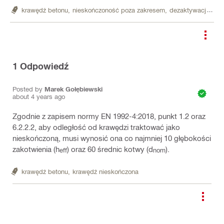
krawędź betonu,
nieskończoność poza zakresem,
dezaktywacja krawędzi
1
Odpowiedź
Posted by
Marek Gołębiewski
about 4 years ago
Zgodnie z zapisem normy EN 1992-4:2018, punkt 1.2 oraz
6.2.2.2, aby odległość od krawędzi traktować jako
nieskończoną, musi wynosić ona co najmniej 10 głębokości
zakotwienia (h
) oraz 60 średnic kotwy (d
).
eff
nom
krawędź betonu,
krawędź nieskończona