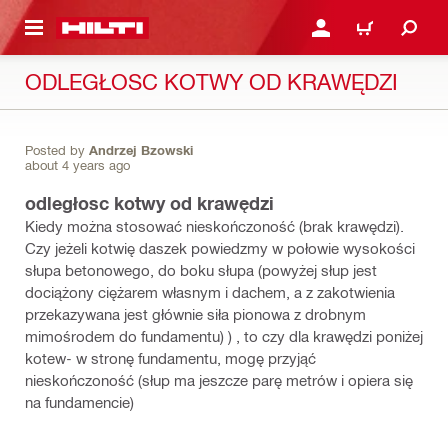
 STRONY GŁÓWNEJ
ZALOGUJ SIĘ LUB ZAR
CART
ODLEGŁOSC KOTWY OD KRAWĘDZI
Posted by
Andrzej Bzowski
about 4 years ago
odległosc kotwy od krawędzi
Kiedy można stosować nieskończoność (brak krawędzi).
Czy jeżeli kotwię daszek powiedzmy w połowie wysokości
słupa betonowego, do boku słupa (powyżej słup jest
dociążony ciężarem własnym i dachem, a z zakotwienia
przekazywana jest głównie siła pionowa z drobnym
mimośrodem do fundamentu) ) , to czy dla krawędzi poniżej
kotew- w stronę fundamentu, mogę przyjąć
nieskończoność (słup ma jeszcze parę metrów i opiera się
na fundamencie)