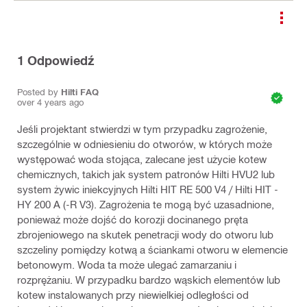
1
Odpowiedź
Posted by
Hilti FAQ
over 4 years ago
Jeśli projektant stwierdzi w tym przypadku zagrożenie,
szczególnie w odniesieniu do otworów, w których może
występować woda stojąca, zalecane jest użycie kotew
chemicznych, takich jak system patronów Hilti HVU2 lub
system żywic iniekcyjnych Hilti HIT RE 500 V4 / Hilti HIT -
HY 200 A (-R V3). Zagrożenia te mogą być uzasadnione,
ponieważ może dojść do korozji docinanego pręta
zbrojeniowego na skutek penetracji wody do otworu lub
szczeliny pomiędzy kotwą a ściankami otworu w elemencie
betonowym. Woda ta może ulegać zamarzaniu i
rozprężaniu. W przypadku bardzo wąskich elementów lub
kotew instalowanych przy niewielkiej odległości od