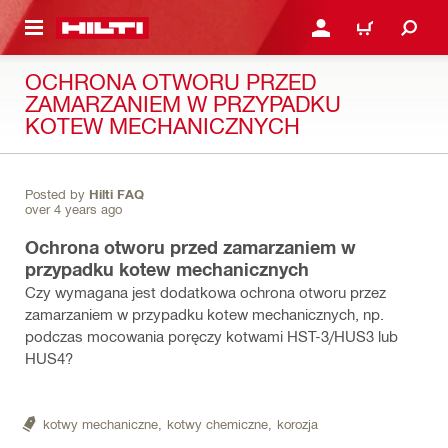
 STRONY GŁÓWNEJ
ZALOGUJ SIĘ LUB ZAR
CART
OCHRONA OTWORU PRZED
ZAMARZANIEM W PRZYPADKU
KOTEW MECHANICZNYCH
Posted by
Hilti FAQ
over 4 years ago
Ochrona otworu przed zamarzaniem w
przypadku kotew mechanicznych
Czy wymagana jest dodatkowa ochrona otworu przez
zamarzaniem w przypadku kotew mechanicznych, np.
podczas mocowania poręczy kotwami HST-3/HUS3 lub
HUS4?
kotwy mechaniczne,
kotwy chemiczne,
korozja