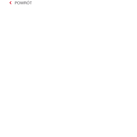
POWRÓT
#Making Constructi
Kontakt
Aktualności
Skontaktuj się z HILTI Engineering
Newsletter Hi