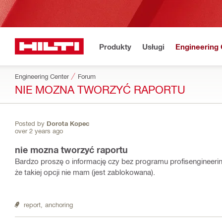
Produkty
Usługi
Engineering 
Engineering Center
Forum
NIE MOZNA TWORZYĆ RAPORTU
Posted by
Dorota Kopec
over 2 years ago
nie mozna tworzyć raportu
Bardzo proszę o informację czy bez programu profisengineer
że takiej opcji nie mam (jest zablokowana).
report,
anchoring