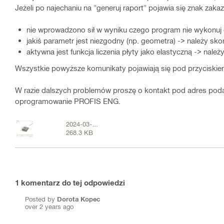
Jeżeli po najechaniu na "generuj raport" pojawia się znak zaka
nie wprowadzono sił w wyniku czego program nie wykonuj 
jakiś parametr jest niezgodny (np. geometra) -> należy s
aktywna jest funkcja liczenia płyty jako elastyczną -> nale
Wszystkie powyższe komunikaty pojawiają się pod przyciskiem
W razie dalszych problemów proszę o kontakt pod adres podan
oprogramowanie PROFIS ENG.
2024-03-
268.3 KB
26_12-27-
36.jpg
1
komentarz do tej odpowiedzi
Posted by
Dorota Kopec
over 2 years ago