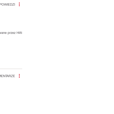
POWIEDZI
ane przez Hilti
ENTARZE