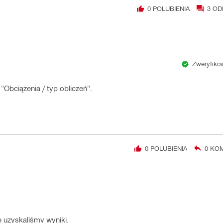
0
POLUBIENIA
3
OD
Zweryfikow
"Obciążenia / typ obliczeń".
0
POLUBIENIA
0
KOM
 uzyskaliśmy wyniki.