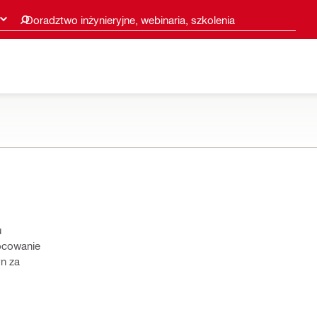
Doradztwo inżynieryjne, webinaria, szkolenia
u
ocowanie
n za