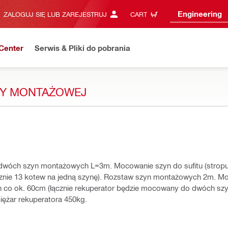
Engineering
ZALOGUJ SIĘ LUB ZAREJESTRUJ
CART
Center
Serwis & Pliki do pobrania
NY MONTAŻOWEJ
 dwóch szyn montażowych L=3m. Mocowanie szyn do sufitu (strop
znie 13 kotew na jedną szynę). Rozstaw szyn montażowych 2m. M
n co ok. 60cm (łącznie rekuperator będzie mocowany do dwóch szy
ężar rekuperatora 450kg.