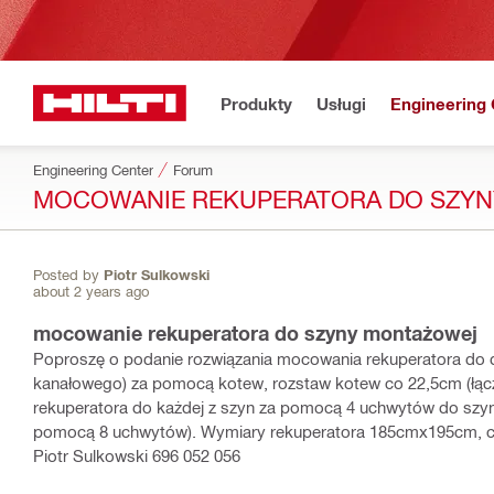
Produkty
Usługi
Engineering 
Engineering Center
Forum
MOCOWANIE REKUPERATORA DO SZY
Posted by
Piotr Sulkowski
about 2 years ago
mocowanie rekuperatora do szyny montażowej
Poproszę o podanie rozwiązania mocowania rekuperatora do
kanałowego) za pomocą kotew, rozstaw kotew co 22,5cm (łąc
rekuperatora do każdej z szyn za pomocą 4 uchwytów do szy
pomocą 8 uchwytów). Wymiary rekuperatora 185cmx195cm, ci
Piotr Sulkowski 696 052 056