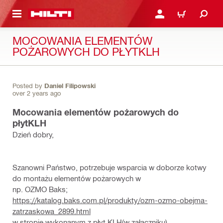
 STRONY GŁÓWNEJ
ZALOGUJ SIĘ LUB ZAR
CART
MOCOWANIA ELEMENTÓW
POŻAROWYCH DO PŁYTKLH
Posted by
Daniel Filipowski
over 2 years ago
Mocowania elementów pożarowych do
płytKLH
Dzień dobry,
Szanowni Państwo, potrzebuje wsparcia w doborze kotwy
do montażu elementów pożarowych w
np. OZMO Baks;
https://katalog.baks.com.pl/produkty/ozm-ozmo-obejma-
zatrzaskowa_2899.html
w stropie wykonanym z płyt KLH(w załączniku).