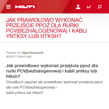
 STRONY GŁÓWNEJ
ZALOGUJ SIĘ LUB ZAR
CART
JAK PRAWIDŁOWO WYKONAĆ
PRZEJŚCIE PPOŻ DLA RURKI
PCV(BEZHALOGENOWA) I KABLI
YNTKSY LUB HTKSH?
Posted by
Olga Kuzmych
about 2 years ago
Jak prawidłowo wykonać przejście ppoż dla
rurki PCV(bezhalogenowa) i kabli yntksy lub
htksh?
Chciałbym zapytać jak prawidłowo wykonać przejście ppoż
dla rurki PCV(bezhalogenowa) i
kabli yntksy lub htksh?