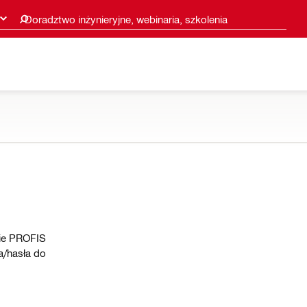
Doradztwo inżynieryjne, webinaria, szkolenia
mie PROFIS
a/hasła do