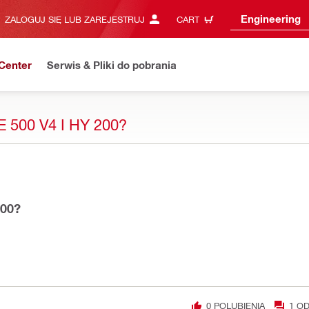
Engineering
ZALOGUJ SIĘ LUB ZAREJESTRUJ
CART
Center
Serwis & Pliki do pobrania
500 V4 I HY 200?
200?
0
POLUBIENIA
1
OD