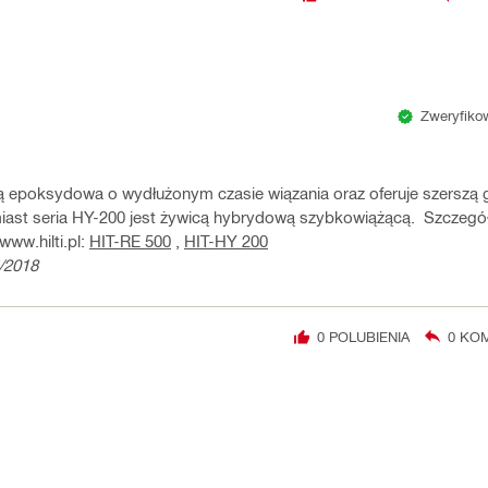
Zweryfikow
ą epoksydowa o wydłużonym czasie wiązania oraz oferuje szerszą
iast seria HY-200 jest żywicą hybrydową szybkowiążącą. Szczeg
www.hilti.pl:
HIT-RE 500
,
HIT-HY 200
7/2018
0
POLUBIENIA
0
KOM