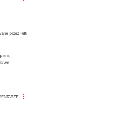
ane przez Hilti
 gamę
ółowe
ENTARZE