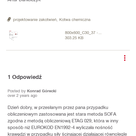
projektowanie zakotwień,
Kotwa chemiczna
800x600_C30_37 -
303.25 KB
800x600mm - M30 2x5 -
700kN.pdf
1
Odpowiedź
Posted by
Konrad Górecki
over 2 years ago
Dzień dobry, w przesłanym przez pana przypadku
obliczeniowym zastosowana jest stara metoda SOFA
zgodna z metodą obliczeniową ETAG 029, która w inny
sposób niż EUROKOD EN1992-4 wyliczała nośność
krawędzi w przypadku siły ścinającej działającej równolegle