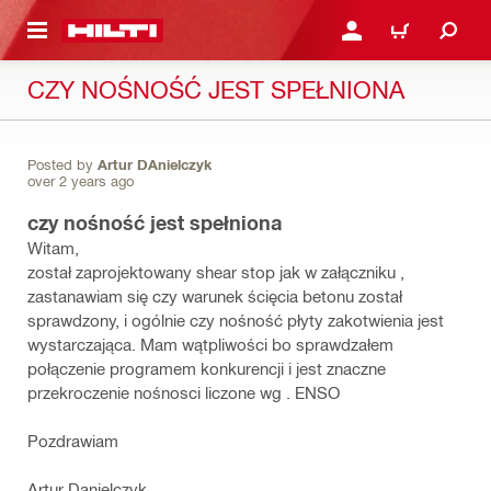
 STRONY GŁÓWNEJ
ZALOGUJ SIĘ LUB ZAR
CART
CZY NOŚNOŚĆ JEST SPEŁNIONA
Posted by
Artur DAnielczyk
over 2 years ago
czy nośność jest spełniona
Witam,
został zaprojektowany shear stop jak w załączniku ,
zastanawiam się czy warunek ścięcia betonu został
sprawdzony, i ogólnie czy nośność płyty zakotwienia jest
wystarczająca. Mam wątpliwości bo sprawdzałem
połączenie programem konkurencji i jest znaczne
przekroczenie nośnosci liczone wg . ENSO
Pozdrawiam
Artur Danielczyk