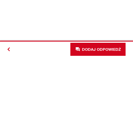
DODAJ ODPOWIEDŹ
#Making
Construction