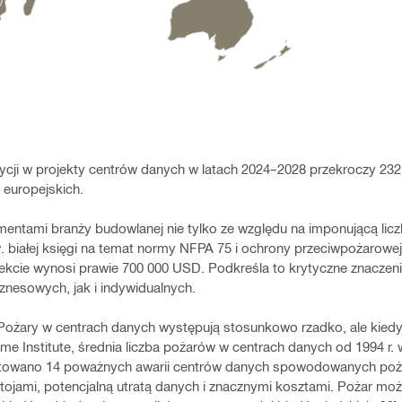
tycji w projekty centrów danych w latach 2024–2028 przekroczy 2
 europejskich.
mentami branży budowlanej nie tylko ze względu na imponującą lic
. białej księgi na temat normy NFPA 75 i ochrony przeciwpożarowe
iekcie wynosi prawie 700 000 USD. Podkreśla to krytyczne znacze
znesowych, jak i indywidualnych.
ożary w centrach danych występują stosunkowo rzadko, ale kiedy 
 Institute, średnia liczba pożarów w centrach danych od 1994 r. w
towano 14 poważnych awarii centrów danych spowodowanych pożar
ojami, potencjalną utratą danych i znacznymi kosztami. Pożar mo