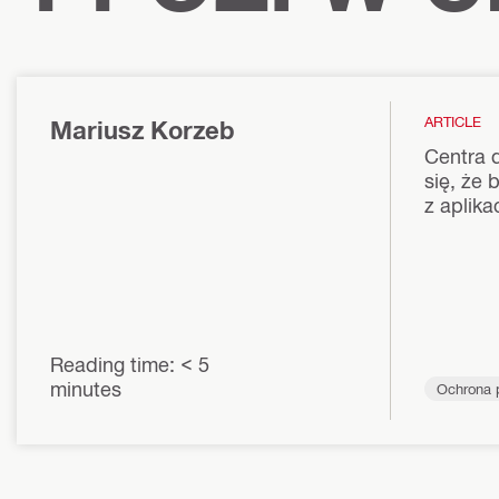
ARTICLE
Mariusz Korzeb
Centra d
się, że 
z aplika
Reading time: < 5
minutes
Ochrona ppoż.
ń