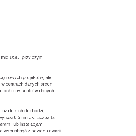
32 mld USD, przy czym
zbę nowych projektów, ale
j w centrach danych średni
nie ochrony centrów danych
już do nich dochodzi,
ynosi 0,5 na rok. Liczba ta
ami lub instalacjami
że wybuchnąć z powodu awarii