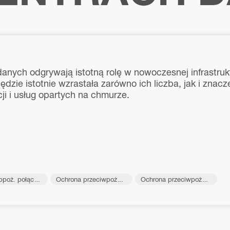
anych odgrywają istotną rolę w nowoczesnej infrastruk
będzie istotnie wzrastała zarówno ich liczba, jak i zna
cji i usług opartych na chmurze.
 połącze
Ochrona przeciwpożaro
Ochrona przeciwpożaro
wa
wa przejść instalacyjny
ch