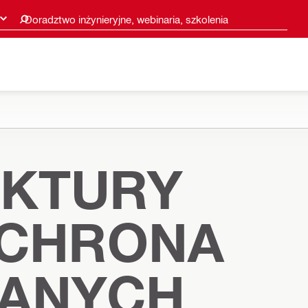
Doradztwo inżynieryjne, webinaria, szkolenia
UKTURY
OCHRONA
DANYCH