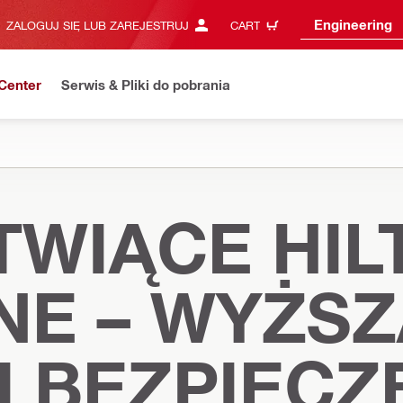
Engineering
ZALOGUJ SIĘ LUB ZAREJESTRUJ
CART
Center
Serwis & Pliki do pobrania
WIĄCE HILT
E – WYŻSZ
I BEZPIEC