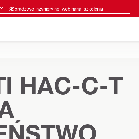
Doradztwo inżynieryjne, webinaria, szkolenia
I HAC-C-T
A
ZEŃSTWO