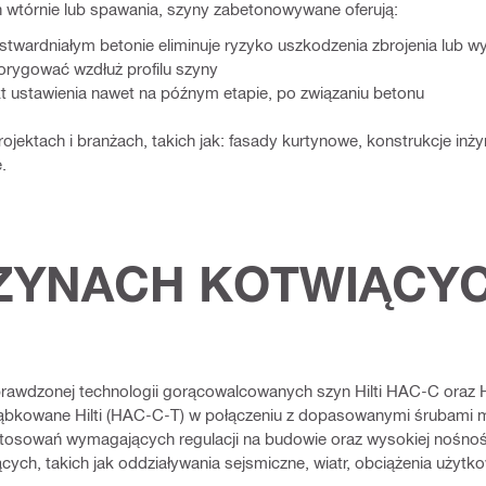
 wtórnie lub spawania, szyny zabetonowywane oferują:
stwardniałym betonie eliminuje ryzyko uszkodzenia zbrojenia lub 
orygować wzdłuż profilu szyny
 ustawienia nawet na późnym etapie, po związaniu betonu
tach i branżach, takich jak: fasady kurtynowe, konstrukcje inżynie
.
SZYNACH KOTWIĄCYC
awdzonej technologii gorącowalcowanych szyn Hilti HAC-C oraz 
ząbkowane Hilti (HAC-C-T) w połączeniu z dopasowanymi śrubami 
stosowań wymagających regulacji na budowie oraz wysokiej nośno
ących, takich jak oddziaływania sejsmiczne, wiatr, obciążenia użytko