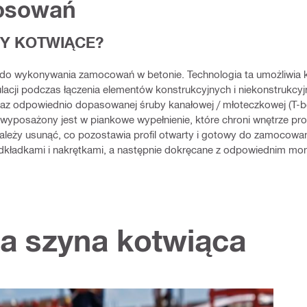
tosowań
Y KOTWIĄCE?
do wykonywania zamocowań w betonie. Technologia ta umożliwia k
cji podczas łączenia elementów konstrukcyjnych i niekonstrukcyj
raz odpowiednio dopasowanej śruby kanałowej / młoteczkowej (T-bo
yposażony jest w piankowe wypełnienie, które chroni wnętrze profi
ależy usunąć, co pozostawia profil otwarty i gotowy do zamocowa
dkładkami i nakrętkami, a następnie dokręcane z odpowiednim 
 szyna kotwiąca