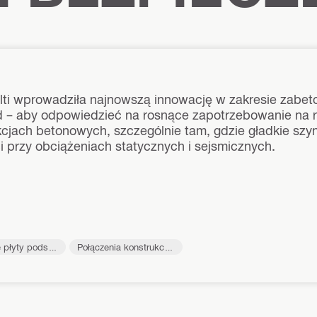
ilti wprowadziła najnowszą innowację w zakresie zab
d – aby odpowiedzieć na rosnące zapotrzebowanie na 
kcjach betonowych, szczególnie tam, gdzie gładkie szy
i przy obciążeniach statycznych i sejsmicznych.
 płyty podsta
Połączenia konstrukcyj
ne (kotwy)