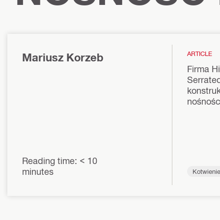
ARTICLE
Mariusz Korzeb
Firma H
Serrate
konstru
nośnośc
Reading time: < 10
minutes
Kotwienie
wy