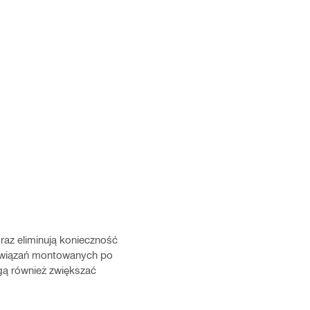
az eliminują konieczność
ozwiązań montowanych po
gą również zwiększać