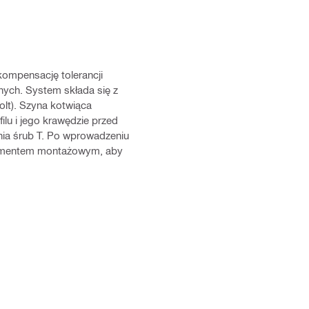
ompensację tolerancji
nych. System składa się z
lt). Szyna kotwiąca
lu i jego krawędzie przed
nia śrub T. Po wprowadzeniu
momentem montażowym, aby