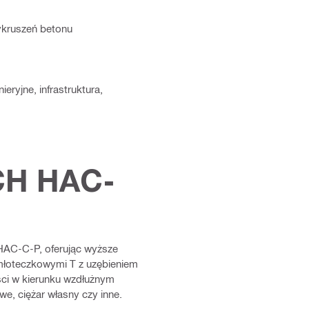
wykruszeń betonu
ryjne, infrastruktura,
H HAC-
HAC-C-P, oferując wyższe
młoteczkowymi T z uzębieniem
ści w kierunku wzdłużnym
we, ciężar własny czy inne.