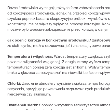
Różne środowiska wymagają różnych form zabezpieczenia ant
od korozyjności środowiska, jednak na przebieg korozji wpły
uzyskać poprzez badania ekspozycyjne próbek i wyrobów w rz
konstrukcja, ma największy wpływ na procesy korozyjne. Kon
możliwe było właściwe zabezpieczenie przed korozją w danym
Jak ocenić korozję w konkretnym środowisku / zastosow
ze stali i cynku, można oszacować, jeśli znane są typowe pa
Temperatura i wilgotność:
Wzrost temperatury zwiększa szyb
poziomie wilgotności względnej). Z drugiej strony wyższa tem
temperaturach poniżej zera korozja jest znikoma. Wpływ tempe
braku większość zanieczyszczeń ma niewielki lub żaden wpływ
Chlorki:
Zasolenie atmosfery wyraźnie zwiększa tempo korozji.
nasycenia, sprzyjając powstawaniu rozpuszczalnych produktów 
nierdzewna czy aluminium.
Dwutlenek siarki:
Spośród wszystkich zanieczyszczeń atmosf