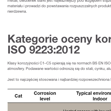
metali, dwutlenek siarki jest najważniejszy pod względem stęż
materiału i prowadzi do powstawania rozpuszczalnych produktów 
nierdzewna.
Kategorie oceny ko
ISO 9223:2012
Klasy korozyjności C1–C5 opierają się na normach BS EN ISO
atmosfery. Podawane wartości odnoszą się do stali, cynku, al
Jest to najczęściej stosowana i najbardziej rozpowszechniona