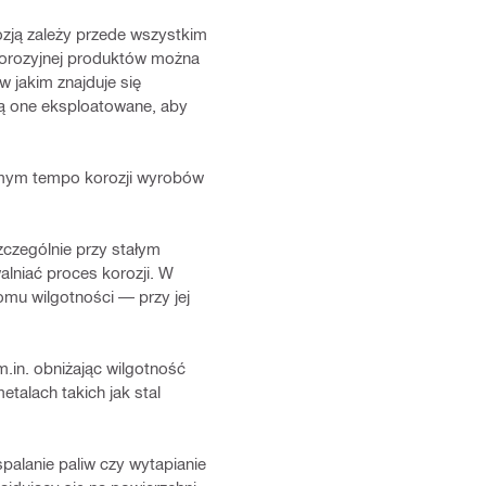
zją zależy przede wszystkim
 korozyjnej produktów można
 jakim znajduje się
dą one eksploatowane, aby
mym tempo korozji wyrobów
czególnie przy stałym
alniać proces korozji. W
omu wilgotności — przy jej
.in. obniżając wilgotność
talach takich jak stal
alanie paliw czy wytapianie