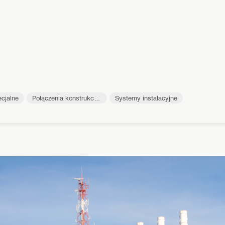
ecjalne
Połączenia konstrukcyj
Systemy instalacyjne
ne (kotwy)