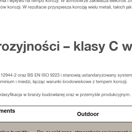
enia i wpływu na tempo korozji. W atmosferze zakwasza elektrolit zn
korozji. W rezultacie przyspiesza korozję wielu metali, takich jak c
rozyjności – klasy C 
 12944-2 oraz BS EN ISO 9223 i stanowią ustandaryzowany system
uminium i miedzi, łącząc warunki środowiskowe z tempem korozji.
 klasyfikacja w branży budowlanej oraz w przemyśle produkcyjnym.