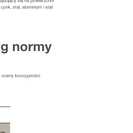
ajdujący się na powierzchni
ynk, stal, aluminium i stal
wg normy
 oceny korozyjności