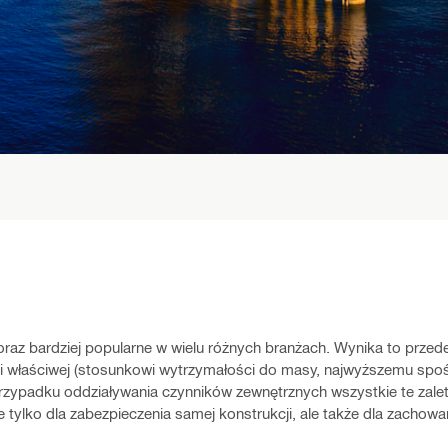
coraz bardziej popularne w wielu różnych branżach. Wynika to prze
łości właściwej (stosunkowi wytrzymałości do masy, najwyższemu sp
przypadku oddziaływania czynników zewnętrznych wszystkie te zal
e tylko dla zabezpieczenia samej konstrukcji, ale także dla zachow