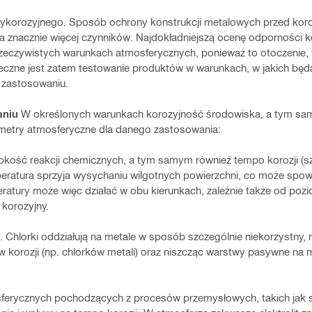
ykorozyjnego. Sposób ochrony konstrukcji metalowych przed koro
wa znacznie więcej czynników. Najdokładniejszą ocenę odporności
eczywistych warunkach atmosferycznych, ponieważ to otoczenie, w
ieczne jest zatem testowanie produktów w warunkach, w jakich bę
 zastosowaniu.
aniu
W określonych warunkach korozyjność środowiska, a tym sa
rametry atmosferyczne dla danego zastosowania:
kość reakcji chemicznych, a tym samym również tempo korozji (sz
peratura sprzyja wysychaniu wilgotnych powierzchni, co może spow
ratury może więc działać w obu kierunkach, zależnie także od pozi
 korozyjny.
 Chlorki oddziałują na metale w sposób szczególnie niekorzystny, m
korozji (np. chlorków metali) oraz niszcząc warstwy pasywne na me
erycznych pochodzących z procesów przemysłowych, takich jak sp