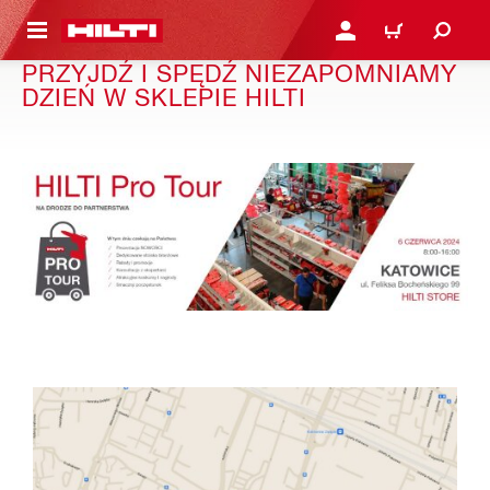
 STRONY GŁÓWNEJ
ZALOGUJ SIĘ LUB ZARE
KOSZYK
PRZYJDŹ I SPĘDŹ NIEZAPOMNIAMY
DZIEŃ W SKLEPIE HILTI