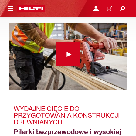
 STRONY GŁÓWNEJ
ZALOGUJ SIĘ LUB ZARE
KOSZYK
WYDAJNE CIĘCIE DO 
PRZYGOTOWANIA KONSTRUKCJI 
DREWNIANYCH
Pilarki bezprzewodowe i wysokiej 