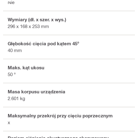
Nie
Wymiary (dł. x szer. x wys.)
296 x 168 x 253 mm
Głębokość cięcia pod kątem 45°
40 mm
Maks. kąt ukosu
50 °
Masa korpusu urządzenia
2.601 kg
Maksymalny przekrój przy cięciu poprzecznym
x
Poziom ciśnienia akustycznego skorygowany