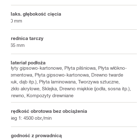
Maks. głębokość cięcia
60 mm
Średnica tarczy
165 mm
Materiał podłoża
Płyty gipsowo-kartonowe, Płyta pilśniowa, Płyta włókno-
cementowa, Płyta gipsowo-kartonowa, Drewno twarde
(buk, dąb itp.), Płyta laminowana, Tworzywa sztuczne,
Szkło akrylowe, Sklejka, Drewno miękkie (jodła, sosna itp.),
Drewno, Kompozyty drewniane
Prędkość obrotowa bez obciążenia
Bieg 1: 4500 obr./min
Zgodność z prowadnicą