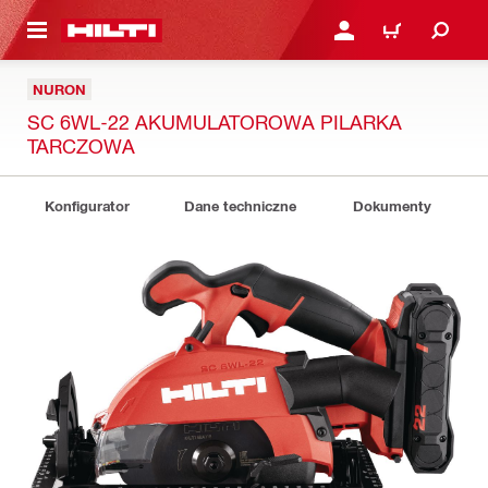
 STRONY GŁÓWNEJ
ZALOGUJ SIĘ LUB ZARE
KOSZYK
NURON
SC 6WL-22 AKUMULATOROWA PILARKA
TARCZOWA
Konfigurator
Dane techniczne
Dokumenty