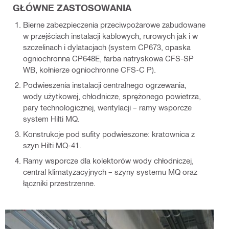
GŁÓWNE ZASTOSOWANIA
Bierne zabezpieczenia przeciwpożarowe zabudowane
w przejściach instalacji kablowych, rurowych jak i w
szczelinach i dylatacjach (system CP673, opaska
ogniochronna CP648E, farba natryskowa CFS-SP
WB, kołnierze ogniochronne CFS-C P).
Podwieszenia instalacji centralnego ogrzewania,
wody użytkowej, chłodnicze, sprężonego powietrza,
pary technologicznej, wentylacji – ramy wsporcze
system Hilti MQ.
Konstrukcje pod sufity podwieszone: kratownica z
szyn Hilti MQ-41.
Ramy wsporcze dla kolektorów wody chłodniczej,
central klimatyzacyjnych – szyny systemu MQ oraz
łączniki przestrzenne.