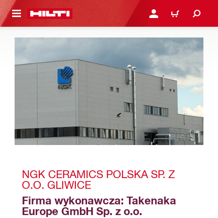
 STRONY GŁÓWNEJ
ZALOGUJ SIĘ LUB ZARE
KOSZYK
NGK CERAMICS POLSKA SP. Z 
O.O. GLIWICE
Firma wykonawcza: Takenaka 
Europe GmbH Sp. z o.o.