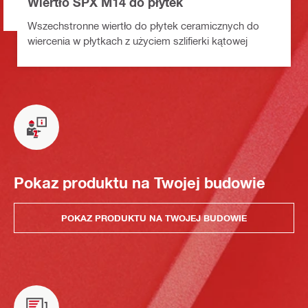
Wiertło SPX M14 do płytek
Wszechstronne wiertło do płytek ceramicznych do
wiercenia w płytkach z użyciem szlifierki kątowej
Pokaz produktu na Twojej budowie
POKAZ PRODUKTU NA TWOJEJ BUDOWIE