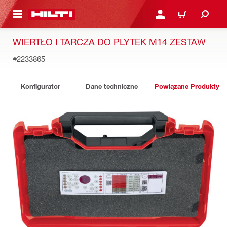
 STRONY GŁÓWNEJ
ZALOGUJ SIĘ LUB ZARE
KOSZYK
WIERTŁO I TARCZA DO PLYTEK M14 ZESTAW
#2233865
Konfigurator
Dane techniczne
Powiązane Produkty