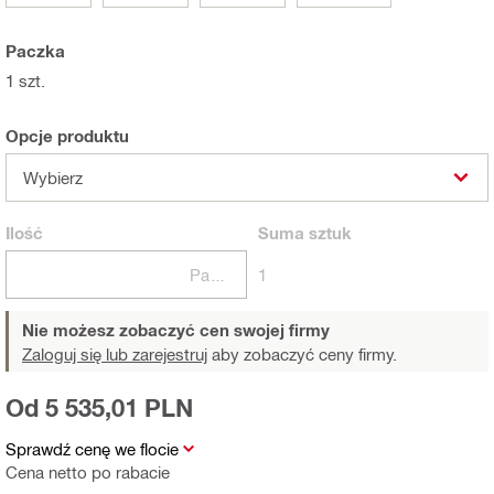
Paczka
1 szt.
Opcje produktu
Wybierz
Ilość
Suma
sztuk
Paczki
1
Nie możesz zobaczyć cen swojej firmy
Zaloguj się lub zarejestruj
aby zobaczyć ceny firmy.
Od 5 535,01 PLN
Sprawdź cenę we flocie
Cena netto po rabacie