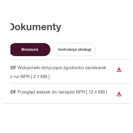
Dokumenty
Broszura
Instrukcja obsługi
PDF
Wskazówki dotyczące zgodności zaciskarek
WYŚWI
do rur NPR
[ 2.1 MB ]
PDF
Przegląd walizek do narzędzi NPR
[ 12.4 MB ]
WYŚWI