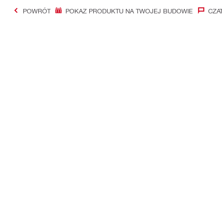
POWRÓT
POKAZ PRODUKTU NA TWOJEJ BUDOWIE
CZA
#Making Constructi
Kontakt
Aktualności
Skontaktuj się z nami
Newsletter Hi
Znajdź Hilti Store
Grupa Hilti
Oddzwonimy do Ciebie