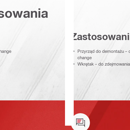
osowania
Zastosowani
change
Przyrząd do demontażu – 
change
Wkrętak – do zdejmowani