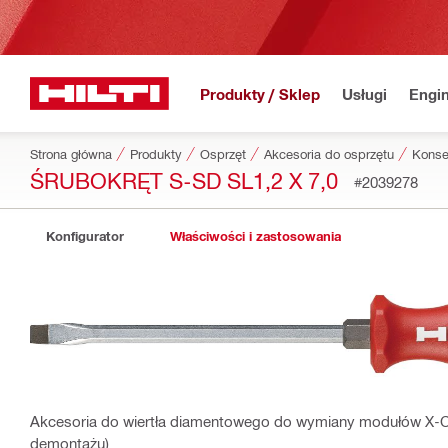
Produkty / Sklep
Usługi
Engin
Strona główna
Produkty
Osprzęt
Akcesoria do osprzętu
Konse
ŚRUBOKRĘT S-SD SL1,2 X 7,0
#2039278
Konfigurator
Właściwości i zastosowania
Akcesoria do wiertła diamentowego do wymiany modułów X-Ch
demontażu)