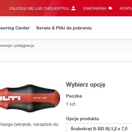
ZALOGUJ SIĘ LUB ZAREJESTRUJ
ZAMÓWIENIA
KONTA
eering Center
Serwis & Pliki do pobrania
rwacja i pielęgnacja
Wybierz opcję
Paczka
1 szt.
Opcje produktu
ange (wkrętak, narzędzie do
Śrubokręt S-SD SL1,2 x 7,0