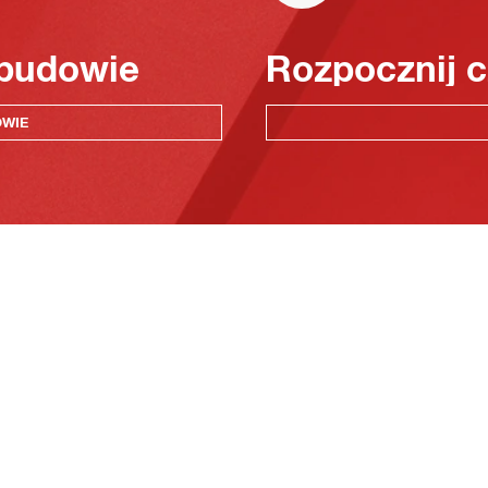
 budowie
Rozpocznij c
OWIE