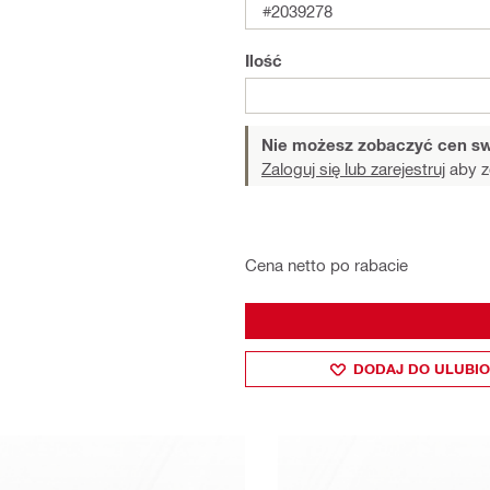
#2039278
Ilość
Nie możesz zobaczyć cen sw
Zaloguj się lub zarejestruj
aby z
Cena netto po rabacie
DODAJ DO ULUBI