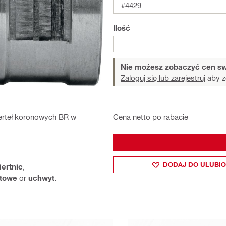
#4429
Ilość
Nie możesz zobaczyć cen sw
Zaloguj się lub zarejestruj
aby z
Cena netto po rabacie
erteł koronowych BR w
DODAJ DO ULUBI
iertnic
,
ntowe
or
uchwyt
.