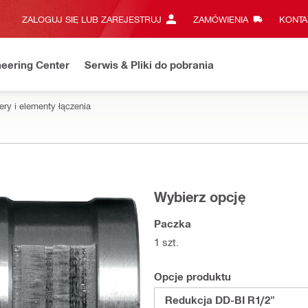
ZALOGUJ SIĘ LUB ZAREJESTRUJ
ZAMÓWIENIA
KONTA
eering Center
Serwis & Pliki do pobrania
ry i elementy łączenia
Wybierz opcję
Paczka
1 szt.
Opcje produktu
Redukcja DD-BI R1/2"