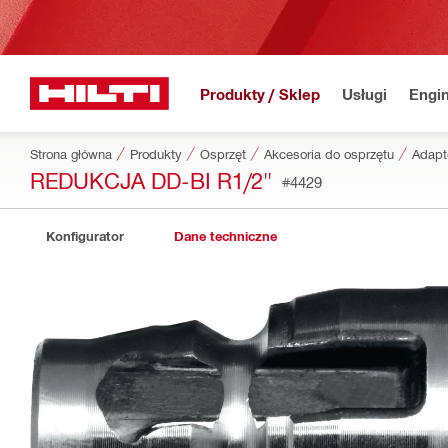
Produkty / Sklep
Usługi
Engin
Strona główna
Produkty
Osprzęt
Akcesoria do osprzętu
Adapte
REDUKCJA DD-BI R1/2"
#4429
Konfigurator
Dane techniczne