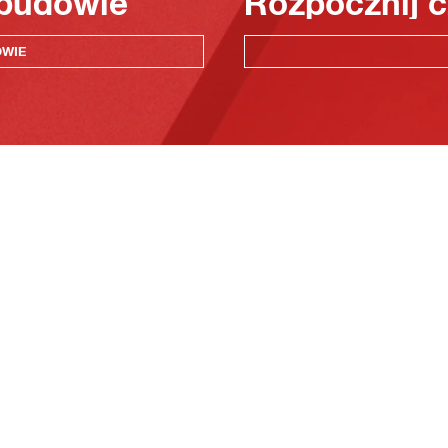
 budowie
Rozpocznij c
OWIE