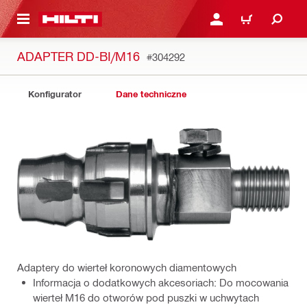
 STRONY GŁÓWNEJ
ZALOGUJ SIĘ LUB ZARE
KOSZYK
ADAPTER DD-BI/M16
#304292
Konfigurator
Dane techniczne
Adaptery do wierteł koronowych diamentowych
Informacja o dodatkowych akcesoriach: Do mocowania
wierteł M16 do otworów pod puszki w uchwytach