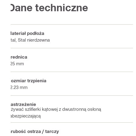
Dane techniczne
Materiał podłoża
Stal, Stal nierdzewna
Średnica
125 mm
Rozmiar trzpienia
22.23 mm
Zastrzeżenie
Używać szlifierki kątowej z dwustronną osłoną
zabezpieczającą
Grubość ostrza / tarczy