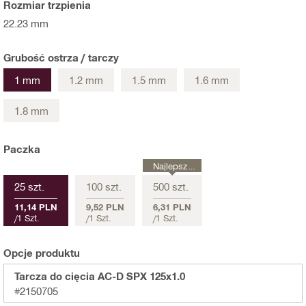
Rozmiar trzpienia
22.23 mm
Grubość ostrza / tarczy
1 mm
1.2 mm
1.5 mm
1.6 mm
1.8 mm
Paczka
Najlepsza
cena
25 szt.
100 szt.
500 szt.
11,14 PLN
9,52 PLN
6,31 PLN
/
1 Szt.
/
1 Szt.
/
1 Szt.
Opcje produktu
Tarcza do cięcia AC-D SPX 125x1.0
#2150705