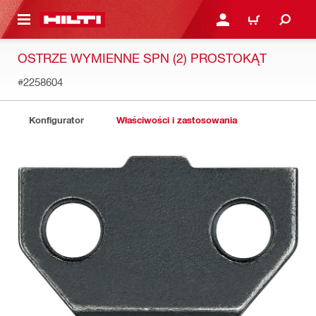
 STRONY GŁÓWNEJ
ZALOGUJ SIĘ LUB ZARE
KOSZYK
OSTRZE WYMIENNE SPN (2) PROSTOKĄT
#2258604
Konfigurator
Właściwości i zastosowania