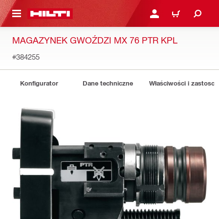
 STRONY GŁÓWNEJ
ZALOGUJ SIĘ LUB ZARE
KOSZYK
MAGAZYNEK GWOŹDZI MX 76 PTR KPL
#384255
Konfigurator
Dane techniczne
Właściwości i zastoso