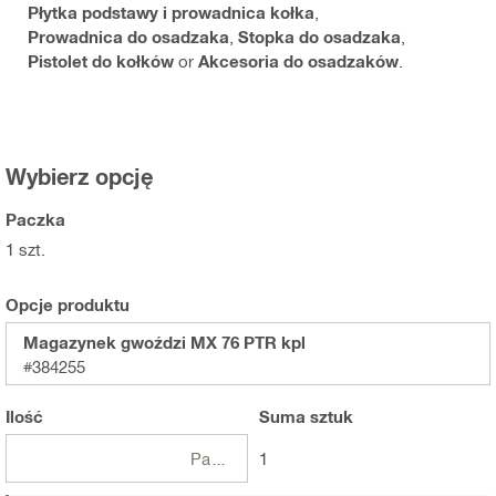
Płytka podstawy i prowadnica kołka
,
Prowadnica do osadzaka
,
Stopka do osadzaka
,
Pistolet do kołków
or
Akcesoria do osadzaków
.
Wybierz opcję
Paczka
1 szt.
Opcje produktu
Magazynek gwoździ MX 76 PTR kpl
#384255
Ilość
Suma
sztuk
Paczki
1