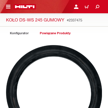
 STRONY GŁÓWNEJ
ZALOGUJ SIĘ LUB ZARE
KOSZYK
KOŁO DS-WS 245 GUMOWY
#2337475
Konfigurator
Powiązane Produkty