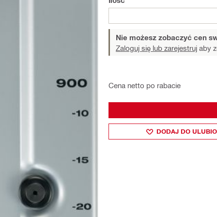
Ilość
Nie możesz zobaczyć cen sw
Zaloguj się lub zarejestruj
aby z
Cena netto po rabacie
DODAJ DO ULUBI