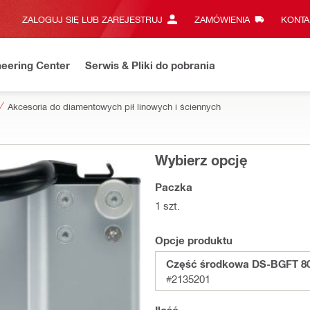
ZALOGUJ SIĘ LUB ZAREJESTRUJ
ZAMÓWIENIA
KONTA
eering Center
Serwis & Pliki do pobrania
Akcesoria do diamentowych pił linowych i ściennych
Wybierz opcję
Paczka
1 szt.
Opcje produktu
Część środkowa DS-BGFT 8
#2135201