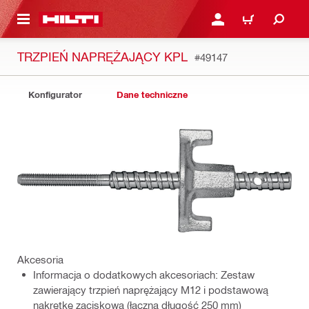
 STRONY GŁÓWNEJ
ZALOGUJ SIĘ LUB ZARE
KOSZYK
TRZPIEŃ NAPRĘŻAJĄCY KPL
#49147
Konfigurator
Dane techniczne
Akcesoria
Informacja o dodatkowych akcesoriach: Zestaw
zawierający trzpień naprężający M12 i podstawową
nakrętkę zaciskową (łączna długość 250 mm)