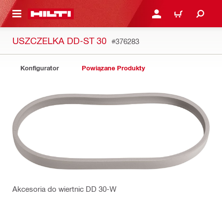
 STRONY GŁÓWNEJ
ZALOGUJ SIĘ LUB ZARE
KOSZYK
USZCZELKA DD-ST 30
#376283
Konfigurator
Powiązane Produkty
Akcesoria do wiertnic DD 30-W