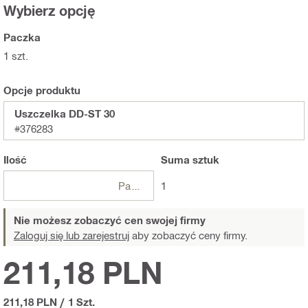
Wybierz opcję
Paczka
1 szt.
Opcje produktu
Uszczelka DD-ST 30
#376283
Ilość
Suma
sztuk
Paczki
1
Nie możesz zobaczyć cen swojej firmy
Zaloguj się lub zarejestruj
aby zobaczyć ceny firmy.
211,18 PLN
211,18 PLN
/
1 Szt.