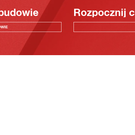
 budowie
Rozpocznij c
OWIE