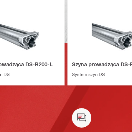
owadząca DS-R200-L
Szyna prowadząca DS-
yn DS
System szyn DS