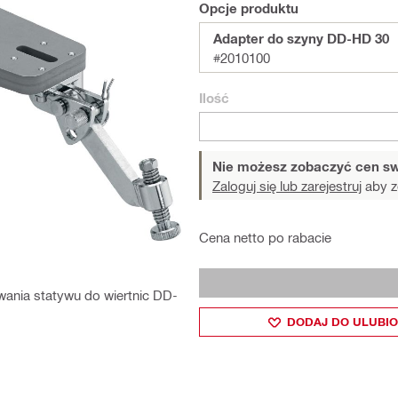
Opcje produktu
Adapter do szyny DD-HD 30
#2010100
Ilość
Nie możesz zobaczyć cen sw
Zaloguj się lub zarejestruj
aby z
Cena netto po rabacie
ania statywu do wiertnic DD-
DODAJ DO ULUBI