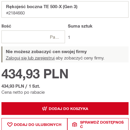
Rękojeść boczna TE 500-X (Gen 3)
#2184660
Ilość
Suma
sztuk
Paczki
1
Nie możesz zobaczyć cen swojej firmy
Zaloguj się lub zarejestruj
aby zobaczyć ceny firmy.
434,93 PLN
434,93 PLN
/
1 Szt.
Cena netto po rabacie
DODAJ DO KOSZYKA
SPRAWDŹ DOSTĘPNOŚ
DODAJ DO ULUBIONYCH
Ć