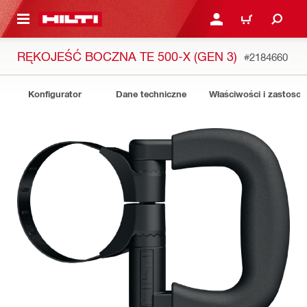
 STRONY GŁÓWNEJ
ZALOGUJ SIĘ LUB ZARE
KOSZYK
RĘKOJEŚĆ BOCZNA TE 500-X (GEN 3)
#2184660
Konfigurator
Dane techniczne
Właściwości i zastoso